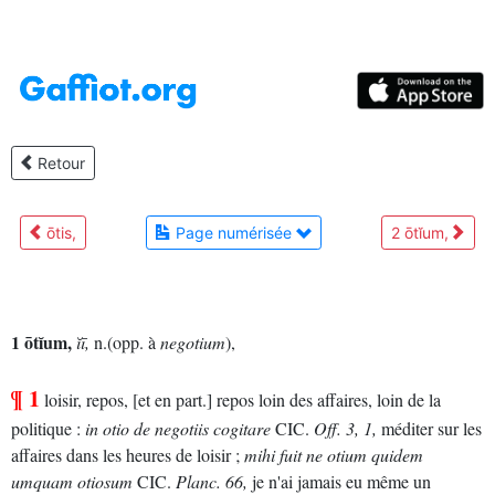
Retour
ōtis,
Page numérisée
2 ōtĭum,
1 ōtĭum,
ĭī,
n.(opp. à
negotium
),
¶ 1
loisir, repos, [et en part.] repos loin des affaires, loin de la
politique :
in otio de negotiis cogitare
CIC.
Off.
3, 1,
méditer sur les
affaires dans les heures de loisir ;
mihi fuit ne otium quidem
umquam otiosum
CIC.
Planc.
66,
je n'ai jamais eu même un