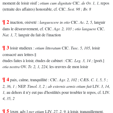
moment de loisir oisif ;
otium cum dignitate
CIC.
de Or.
1, 1,
repos
(retraite des affaires) honorable, cf.
CIC.
Sest.
98 ;
Br.
8
¶ 2
inaction, oisiveté :
languescere in otio
CIC.
Ac.
2, 5,
languir
dans le désœuvrement, cf.
CIC.
Agr.
2, 103 ;
otio languere
CIC.
Nat.
1, 7,
languir du fait de l'inaction
¶ 3
loisir studieux :
otium litteratum
CIC.
Tusc.
5, 105,
loisir
consacré aux lettres ||
études faites à loisir, études de cabinet :
CIC.
Leg.
3, 14 ;
[poét.]
otia nostra
OV.
Tr.
2, 1, 224,
les œuvres de mon loisir
¶ 4
paix, calme, tranquillité :
CIC.
Agr.
2, 102 ;
CÆS.
C.
1, 5, 5 ;
2, 36, 1 ;
NEP.
Timol.
3, 2 ;
ab externis armis otium fuit
LIV.
3, 14,
1,
au dehors il n'y eut pas d'hostilités pour troubler le repos, cf.
LIV.
4, 35, 2
¶ 5
[expr. adv.]
per otium
LIV.
27, 2, 9,
à loisir, tranquillement.