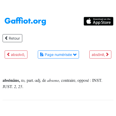
Retour
absolvō,
Page numérisée
absŏnē,
absŏnāns,
tis,
part.-adj, de
absono,
contraire, opposé :
INST.
JUST.
2, 25
.