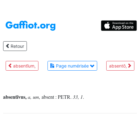
Retour
absentĭum,
Page numérisée
absentō,
absentīvus,
a, um,
absent :
PETR.
33, 1
.