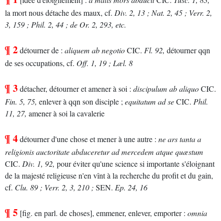
la mort nous détache des maux, cf.
Div.
2, 13 ;
Nat.
2, 45 ;
Verr.
2,
3, 159 ;
Phil.
2, 44 ;
de Or.
2, 293, etc.
¶ 2
détourner de :
aliquem ab negotio
CIC.
Fl.
92,
détourner qqn
de ses occupations, cf.
Off.
1, 19 ;
Læl.
8
¶ 3
détacher, détourner et amener à soi :
discipulum ab aliquo
CIC.
Fin.
5, 75,
enlever à qqn son disciple ;
equitatum ad se
CIC.
Phil.
11, 27,
amener à soi la cavalerie
¶ 4
détourner d'une chose et mener à une autre :
ne ars tanta a
religionis auctoritate abduceretur ad mercedem atque quæstum
CIC.
Div.
1, 92,
pour éviter qu'une science si importante s'éloignant
de la majesté religieuse n'en vînt à la recherche du profit et du gain,
cf.
Clu.
89 ;
Verr.
2, 3, 210 ;
SEN.
Ep.
24, 16
¶ 5
[fig. en parl. de choses], emmener, enlever, emporter :
omnia