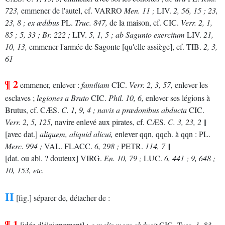
723,
emmener de l'autel, cf.
VARRO
Men.
11 ;
LIV.
2, 56, 15 ;
23,
23, 8 ;
ex ædibus
PL.
Truc.
847,
de la maison, cf.
CIC.
Verr.
2, 1,
85 ;
5, 33 ;
Br.
222 ;
LIV.
5, 1, 5 ;
ab Sagunto exercitum
LIV.
21,
10, 13,
emmener l'armée de Sagonte [qu'elle assiège], cf.
TIB.
2, 3,
61
¶ 2
emmener, enlever :
familiam
CIC.
Verr.
2, 3, 57,
enlever les
esclaves ;
legiones a Bruto
CIC.
Phil.
10, 6,
enlever ses légions à
Brutus, cf.
CÆS.
C.
1, 9, 4 ;
navis a prædonibus abducta
CIC.
Verr.
2, 5, 125,
navire enlevé aux pirates, cf.
CÆS.
C.
3, 23, 2
||
[avec dat.]
aliquem, aliquid alicui,
enlever qqn, qqch. à qqn :
PL.
Merc.
994 ;
VAL. FLACC.
6, 298 ;
PETR.
114, 7
||
[dat. ou abl. ? douteux]
VIRG.
En.
10, 79 ;
LUC.
6, 441 ;
9, 648 ;
10, 153, etc.
II
[fig.] séparer de, détacher de :
¶ 1
[idée d'éloignement] :
a malis mors abducit
CIC.
Tusc.
1, 83,