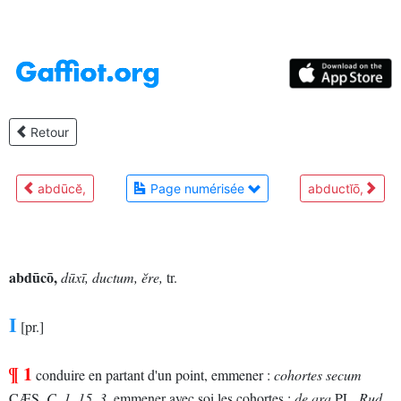
Retour
abdūcĕ,
Page numérisée
abductĭō,
abdūcō,
dūxī, ductum, ĕre,
tr.
I
[pr.]
¶ 1
conduire en partant d'un point, emmener :
cohortes secum
CÆS.
C.
1, 15, 3,
emmener avec soi les cohortes ;
de ara
PL.
Rud.